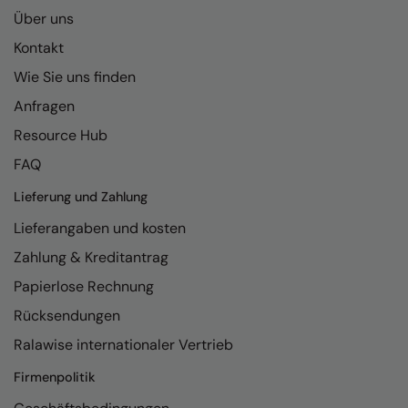
Kariban
Über uns
Kariban Proact
Kontakt
KiMood
Wie Sie uns finden
Anfragen
Kodak
Resource Hub
Kustom Kit
FAQ
Larkwood
Lieferung und Zahlung
Maddins
Lieferangaben und kosten
Madeira
Zahlung & Kreditantrag
MagiCut
Papierlose Rechnung
Rücksendungen
Marketing Hub
Ralawise internationaler Vertrieb
Mumbles
Firmenpolitik
New Morning Studios