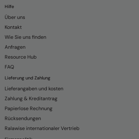
Kariban
Hilfe
Kariban Proact
Über uns
KiMood
Kontakt
Kodak
Wie Sie uns finden
Anfragen
Kustom Kit
Resource Hub
Larkwood
FAQ
Maddins
Lieferung und Zahlung
Madeira
Lieferangaben und kosten
MagiCut
Zahlung & Kreditantrag
Marketing Hub
Papierlose Rechnung
Rücksendungen
Mumbles
Ralawise internationaler Vertrieb
New Morning Studios