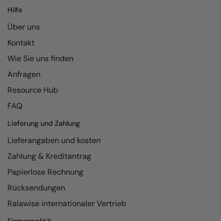
Kariban
Hilfe
Kariban Proact
Über uns
KiMood
Kontakt
Wie Sie uns finden
Kodak
Anfragen
Kustom Kit
Resource Hub
Larkwood
FAQ
Maddins
Lieferung und Zahlung
Madeira
Lieferangaben und kosten
MagiCut
Zahlung & Kreditantrag
Marketing Hub
Papierlose Rechnung
Rücksendungen
Mumbles
Ralawise internationaler Vertrieb
New Morning Studios