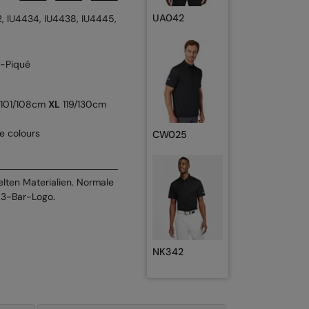
UA042
2, IU4434, IU4438, IU4445,
r-Piqué
101/108cm
XL
119/130cm
se colours
CW025
elten Materialien. Normale
. 3-Bar-Logo.
NK342