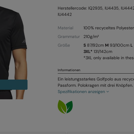
Herstellercode: IQ2935, IU4435, IU444
IU4442
Material
100% recyceltes Polyeste
Grammatur
210g/m²
Größe
S
87/92cm
M
93/100cm
L
3XL*
131/142cm
*3XL only available in the
Informationen
Ein leistungsstarkes Golfpolo aus recyc
Passform. Polokragen mit drei Knöpfen
Spezifikationen anzeigen