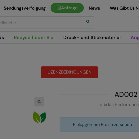
Anfrage
Sendungsverfolgung
News
Was Gibt Us 
h
ds
Recycelt oder Bio
Druck- und Stickmaterial
Ang
LIZENZBEDINGUNGEN
AD002
adidas Performanc
Einloggen um Preise zu sehen