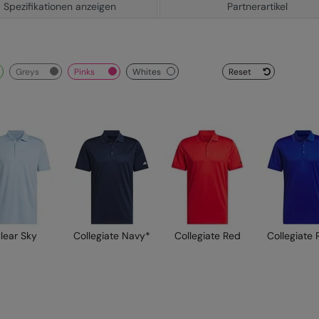
Spezifikationen anzeigen
Partnerartikel
greys
pinks
whites
Reset
lear Sky
Collegiate Navy*
Collegiate Red
Collegiate 