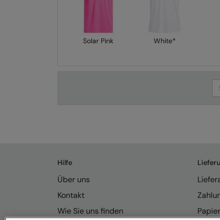
Solar Pink
White*
Se
Hilfe
Liefer
Über uns
Liefe
Kontakt
Zahlu
Wie Sie uns finden
Papie