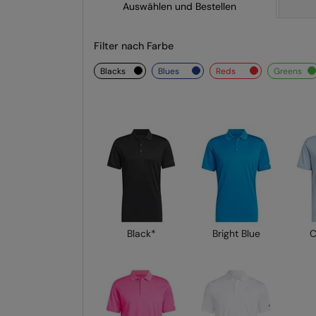
Auswählen und Bestellen
Filter nach Farbe
blacks
blues
reds
greens
Black*
Bright Blue
C