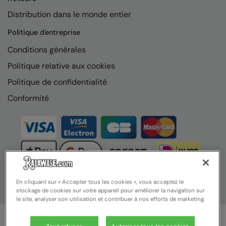
Nike
Distribution dans le monde entier
Nimbus
Politique d'entreprise
Nutshell
Conditions générales
OGIO
Politique relative aux cookies
Politique de confidentialité
Onna By Premier
Conformité
Portman & Pooch
Portwest
Premier
Pro RTX
Pro RTX High Visibility
En cliquant sur « Accepter tous les cookies », vous acceptez le
stockage de cookies sur votre appareil pour améliorer la navigation sur
Quadra
le site, analyser son utilisation et contribuer à nos efforts de marketing.
RalaBundle