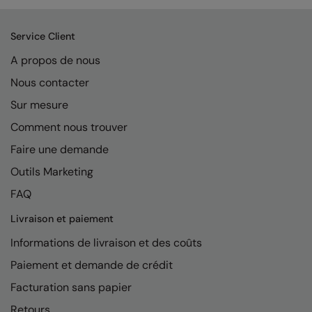
Kariban
Kariban Proact
Service Client
KiMood
A propos de nous
Nous contacter
Kodak
Sur mesure
Kustom Kit
Comment nous trouver
Larkwood
Faire une demande
Maddins
Outils Marketing
Madeira
FAQ
MagiCut
Livraison et paiement
Marketing Hub
Informations de livraison et des coûts
Paiement et demande de crédit
Mumbles
Facturation sans papier
New Morning Studios
Retours