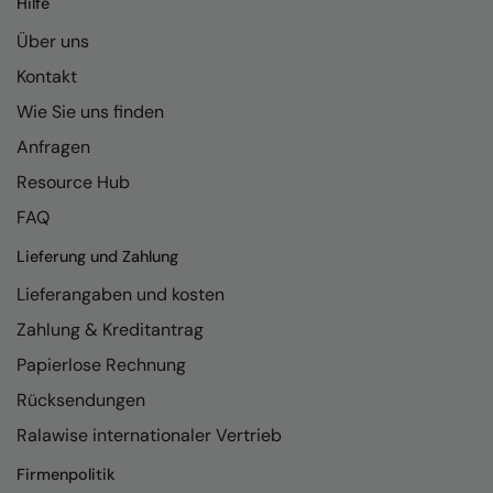
Hilfe
Kariban
Über uns
Kariban Proact
Kontakt
KiMood
Wie Sie uns finden
Kodak
Anfragen
Kustom Kit
Resource Hub
Larkwood
FAQ
Maddins
Lieferung und Zahlung
Lieferangaben und kosten
Madeira
Zahlung & Kreditantrag
MagiCut
Papierlose Rechnung
Marketing Hub
Rücksendungen
Mumbles
Ralawise internationaler Vertrieb
New Morning Studios
Firmenpolitik