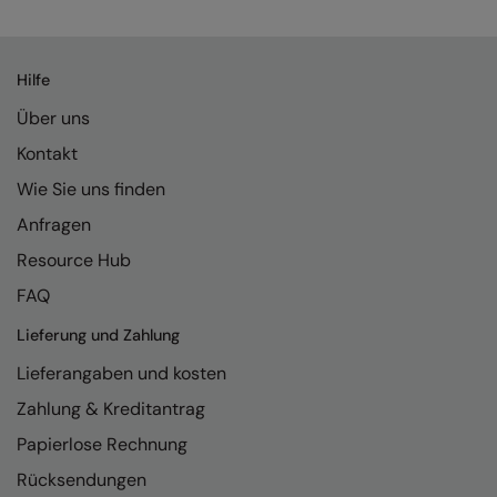
Kariban
Kariban Proact
Hilfe
KiMood
Über uns
Kodak
Kontakt
Kustom Kit
Wie Sie uns finden
Larkwood
Anfragen
Maddins
Resource Hub
FAQ
Madeira
Lieferung und Zahlung
MagiCut
Lieferangaben und kosten
Marketing Hub
Zahlung & Kreditantrag
Mumbles
Papierlose Rechnung
New Morning Studios
Rücksendungen