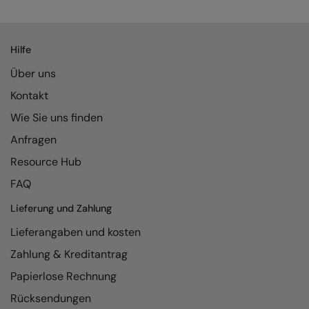
Kariban
Kariban Proact
Hilfe
KiMood
Über uns
Kodak
Kontakt
Kustom Kit
Wie Sie uns finden
Larkwood
Anfragen
Maddins
Resource Hub
FAQ
Madeira
Lieferung und Zahlung
MagiCut
Lieferangaben und kosten
Marketing Hub
Zahlung & Kreditantrag
Mumbles
Papierlose Rechnung
New Morning Studios
Rücksendungen