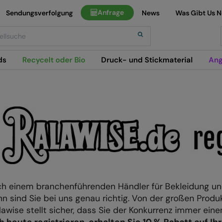
Anfrage
Sendungsverfolgung
News
Was Gibt Us 
h
ds
Recycelt oder Bio
Druck- und Stickmaterial
Ang
h einem branchenführenden Händler für Bekleidung un
n sind Sie bei uns genau richtig. Von der großen Prod
awise stellt sicher, dass Sie der Konkurrenz immer einen
 heute registrieren, erhalten Sie 10 % Rabatt auf Ihr