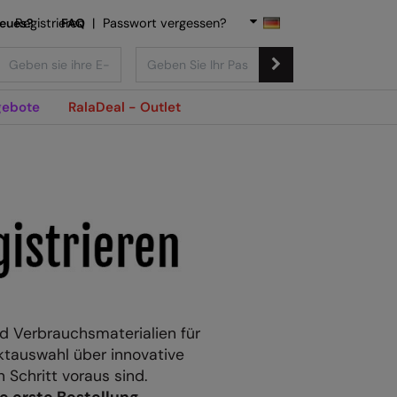
Neues?
Registrieren
FAQ
|
Passwort vergessen?
ebote
RalaDeal - Outlet
d Verbrauchsmaterialien für
uktauswahl über innovative
 Schritt voraus sind.
e erste Bestellung.