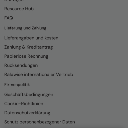
Resource Hub
Colortone
Onna By Premier
FAQ
Comfort Colors
Premier
Lieferung und Zahlung
Craghoppers Expert
Quadra
Lieferangaben und kosten
Everyday Essentials
Ralaflex
Zahlung & Kreditantrag
Finden & Hales
Russell Collection
Papierlose Rechnung
Flexfit by Yupoong
Russell
Rücksendungen
Ralawise internationaler Vertrieb
Front Row
SF
Firmenpolitik
Fruit of the Loom
Tombo
Geschäftsbedingungen
Gildan
TriDri
Cookie-Richtlinien
Henbury
Westford Mill
Datenschutzerklärung
Home & Living
Schutz personenbezogener Daten