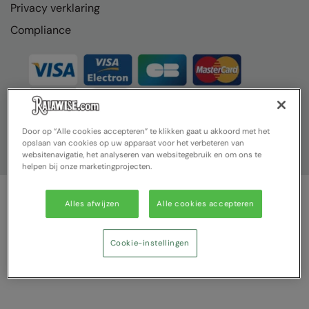
Kariban
Privacy verklaring
Compliance
Kariban Proact
KiMood
Kodak
Kustom Kit
Door op “Alle cookies accepteren” te klikken gaat u akkoord met het
Larkwood
opslaan van cookies op uw apparaat voor het verbeteren van
websitenavigatie, het analyseren van websitegebruik en om ons te
Maddins
helpen bij onze marketingprojecten.
Madeira
Alles afwijzen
Alle cookies accepteren
MagiCut
© Ralawise 2025| Ralawise Limited, Registered in England &
Wales, Reg Number 1362849 Registered Office: Unit 112, Tenth
Marketing Hub
Avenue, Zone 3, Deeside Industrial Park, Deeside, Flintshire, CH5
Cookie-instellingen
2UA
Mumbles
New Morning Studios