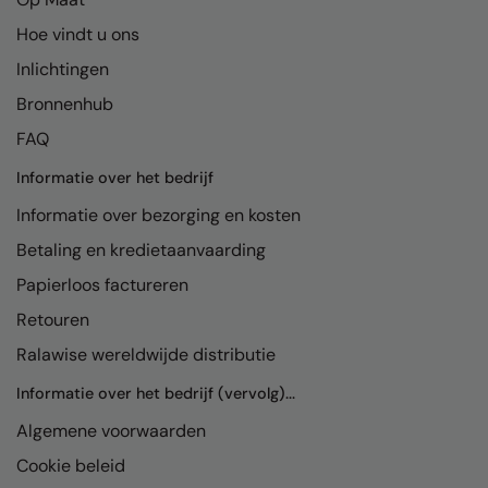
Hoe vindt u ons
Colortone
Premier
Inlichtingen
Comfort Colors
Quadra
Bronnenhub
Craghoppers Expert
Ralaflex
FAQ
Everyday Essentials
Russell Athletic®
Informatie over het bedrijf
Finden & Hales
SF
Informatie over bezorging en kosten
Flexfit by Yupoong
Tombo
Betaling en kredietaanvaarding
Papierloos factureren
Front Row
TriDri
Retouren
Fruit of the Loom
Westford Mill
Ralawise wereldwijde distributie
Gildan
Informatie over het bedrijf (vervolg)...
Henbury
Algemene voorwaarden
Home & Living
Cookie beleid