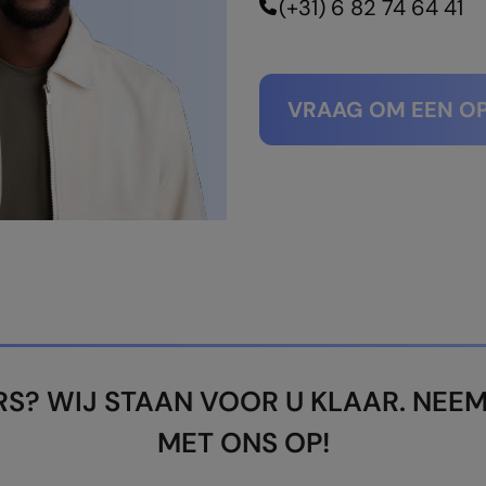
(+31) 6 82 74 64 41
VRAAG OM EEN O
ERS? WIJ STAAN VOOR U KLAAR. NE
MET ONS OP!