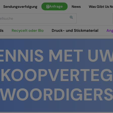
Anfrage
Sendungsverfolgung
News
Was Gibt Us N
h
ds
Recycelt oder Bio
Druck- und Stickmaterial
An
ENNIS MET UW
RKOOPVERTEG
WOORDIGER