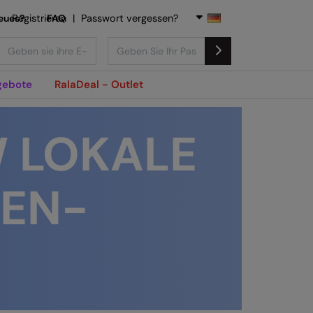
eues?
Registrieren
FAQ
|
Passwort vergessen?
gebote
RalaDeal - Outlet
 LOKALE
EN­
S