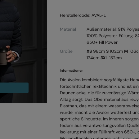
Herstellercode: AVAL-L
Material
Außenmaterial: 91% Polyes
100% Polyester. Füllung:
650+ Fill Power
Größe
XS
98cm
S
102cm
M
106
124cm
3XL
132cm
Informationen
Die Avalon kombiniert sorgfältigste Ha
fortschrittlicher Textiltechnik und ist 
Daunenjacke, die für zuverlässige Wärme
Alltag sorgt. Das Obermaterial aus rec
Elasthan, das mit einem wasserabweis
wurde, macht die Avalon wetterfest und
sportliche Silhouette. Im Inneren sorg
federn aus verantwortungsvollen Quelle
Isolierung mit einer Füllkraft von 650+,
Woven-Kanälen untergebracht sind, wo