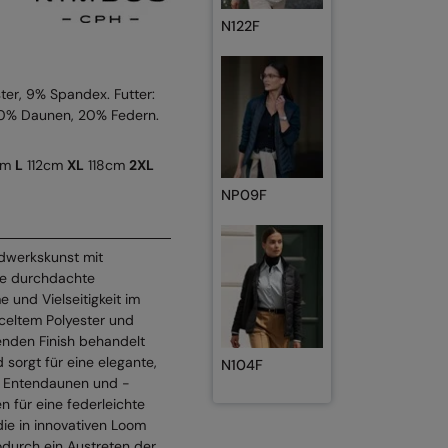
N122F
ter, 9% Spandex. Futter:
 80% Daunen, 20% Federn.
cm
L
112cm
XL
118cm
2XL
NP09F
ndwerkskunst mit
eine durchdachte
 und Vielseitigkeit im
yceltem Polyester und
enden Finish behandelt
 sorgt für eine elegante,
N104F
en Entendaunen und -
n für eine federleichte
 die in innovativen Loom
durch ein Austreten der