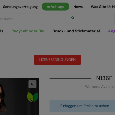
Anfrage
Sendungsverfolgung
News
Was Gibt Us 
h
ds
Recycelt oder Bio
Druck- und Stickmaterial
Ang
LIZENZBEDINGUNGEN
N136F
Women's Avalon j
Einloggen um Preise zu sehen