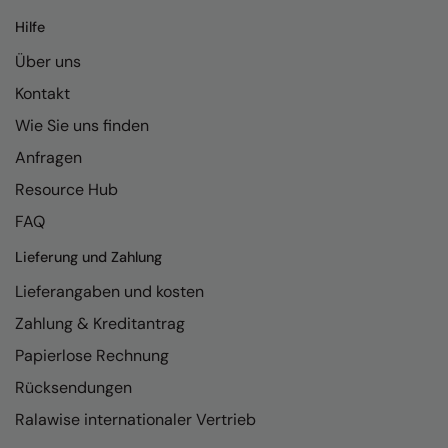
Kariban
Hilfe
Kariban Proact
Über uns
KiMood
Kontakt
Kodak
Wie Sie uns finden
Kustom Kit
Anfragen
Resource Hub
Larkwood
FAQ
Maddins
Lieferung und Zahlung
Madeira
Lieferangaben und kosten
MagiCut
Zahlung & Kreditantrag
Marketing Hub
Papierlose Rechnung
Mumbles
Rücksendungen
Ralawise internationaler Vertrieb
New Morning Studios