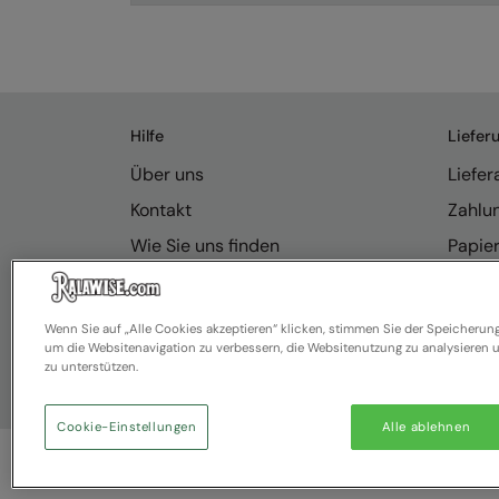
Hilfe
Liefer
Über uns
Liefe
Kontakt
Zahlu
Wie Sie uns finden
Papie
Anfragen
Rücks
Resource Hub
Ralawi
Wenn Sie auf „Alle Cookies akzeptieren“ klicken, stimmen Sie der Speicherun
um die Websitenavigation zu verbessern, die Websitenutzung zu analysiere
FAQ
zu unterstützen.
Cookie-Einstellungen
Alle ablehnen