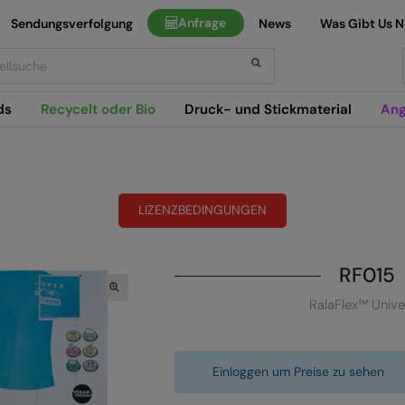
Anfrage
Sendungsverfolgung
News
Was Gibt Us 
h
ds
Recycelt oder Bio
Druck- und Stickmaterial
Ang
LIZENZBEDINGUNGEN
RF015
RalaFlex™ Unive
Einloggen um Preise zu sehen