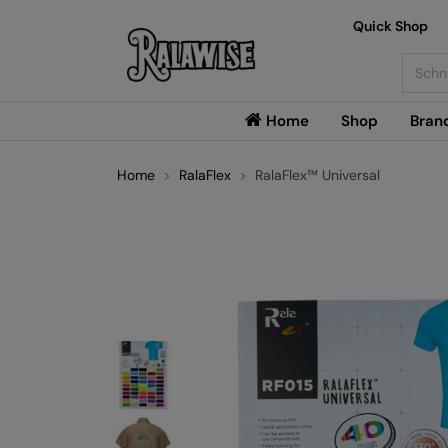
Quick Shop
Searc
Home
Shop
Bran
Home
RalaFlex
RalaFlex™ Universal