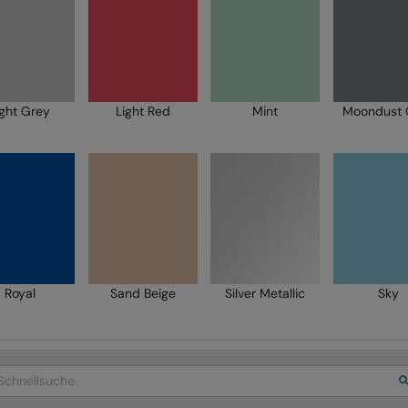
ight Grey
Light Red
Mint
Moondust 
Royal
Sand Beige
Silver Metallic
Sky
arch