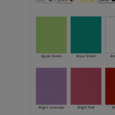
greys
browns
yellows
blacks
Apple Green
Aqua Green
Ar
Bright Lavender
Bright Pink
B