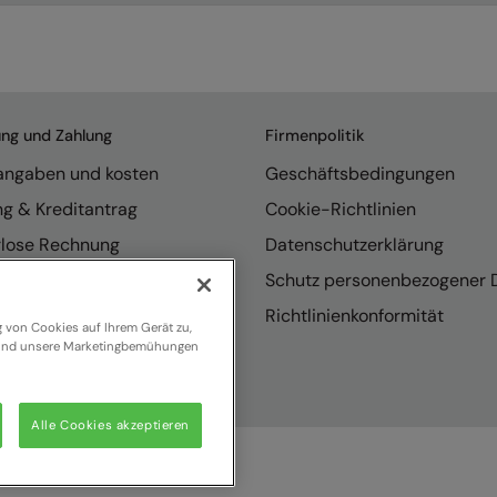
ung und Zahlung
Firmenpolitik
rangaben und kosten
Geschäftsbedingungen
ng & Kreditantrag
Cookie-Richtlinien
rlose Rechnung
Datenschutzerklärung
endungen
Schutz personenbezogener 
se internationaler Vertrieb
Richtlinienkonformität
g von Cookies auf Ihrem Gerät zu,
n und unsere Marketingbemühungen
Alle Cookies akzeptieren