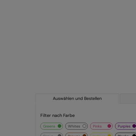
Auswählen und Bestellen
Filter nach Farbe
greens
whites
pinks
purples