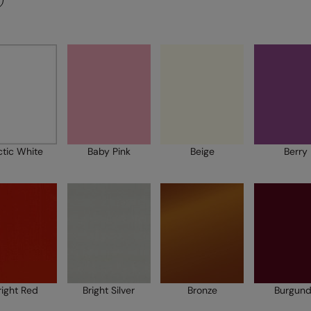
ctic White
Baby Pink
Beige
Berry
right Red
Bright Silver
Bronze
Burgun