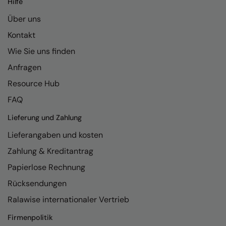
Hilfe
Kariban
Über uns
Kariban Proact
Kontakt
KiMood
Wie Sie uns finden
Kodak
Anfragen
Kustom Kit
Resource Hub
Larkwood
FAQ
Maddins
Lieferung und Zahlung
Lieferangaben und kosten
Madeira
Zahlung & Kreditantrag
MagiCut
Papierlose Rechnung
Marketing Hub
Rücksendungen
Mumbles
Ralawise internationaler Vertrieb
New Morning Studios
Firmenpolitik