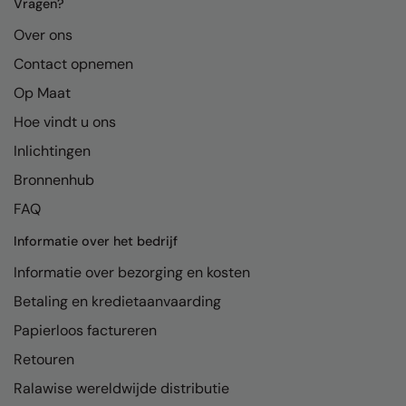
Kariban
Vragen?
Over ons
Kariban Proact
Contact opnemen
KiMood
Op Maat
Kodak
Hoe vindt u ons
Kustom Kit
Inlichtingen
Larkwood
Bronnenhub
FAQ
Maddins
Informatie over het bedrijf
Madeira
Informatie over bezorging en kosten
MagiCut
Betaling en kredietaanvaarding
Marketing Hub
Papierloos factureren
Mumbles
Retouren
New Morning Studios
Ralawise wereldwijde distributie