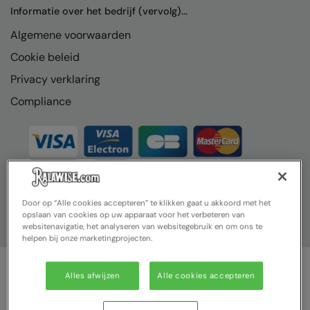
Nike
Informatie over het bedrijf (vervolg)...
Algemene voorwaarden
Nimbus
Cookie beleid
Nutshell
Privacy verklaring
OGIO
Compliance
Onna By Premier
Portman & Pooch
Portwest
Premier
Door op “Alle cookies accepteren” te klikken gaat u akkoord met het
opslaan van cookies op uw apparaat voor het verbeteren van
Pro RTX
websitenavigatie, het analyseren van websitegebruik en om ons te
helpen bij onze marketingprojecten.
Pro RTX High Visibility
Quadra
Alles afwijzen
Alle cookies accepteren
© Ralawise 2025| Ralawise Limited, Registered in England &
RalaBundle
Wales, Reg Number 1362849 Registered Office: Unit 112, Tenth