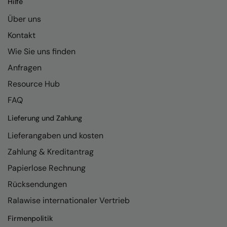
Hilfe
Kariban
Über uns
Kariban Proact
Kontakt
KiMood
Wie Sie uns finden
Kodak
Anfragen
Kustom Kit
Resource Hub
Larkwood
FAQ
Maddins
Lieferung und Zahlung
Lieferangaben und kosten
Madeira
Zahlung & Kreditantrag
MagiCut
Papierlose Rechnung
Marketing Hub
Rücksendungen
Mumbles
Ralawise internationaler Vertrieb
New Morning Studios
Firmenpolitik