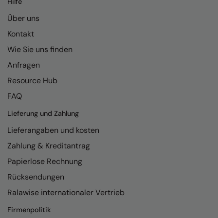
Hilfe
Kariban
Über uns
Kariban Proact
Kontakt
KiMood
Wie Sie uns finden
Kodak
Anfragen
Kustom Kit
Resource Hub
Larkwood
FAQ
Maddins
Lieferung und Zahlung
Lieferangaben und kosten
Madeira
Zahlung & Kreditantrag
MagiCut
Papierlose Rechnung
Marketing Hub
Rücksendungen
Mumbles
Ralawise internationaler Vertrieb
New Morning Studios
Firmenpolitik