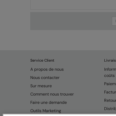
Se
Service Client
Livrai
A propos de nous
Inform
coûts
Nous contacter
Paiem
Sur mesure
Factur
Comment nous trouver
Retou
Faire une demande
Distri
Outils Marketing