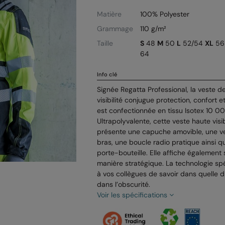
Matière
100% Polyester
Grammage
110 g/m²
Taille
S
48
M
50
L
52/54
XL
5
64
Info clé
Signée Regatta Professional, la veste d
visibilité conjugue protection, confort 
est confectionnée en tissu Isotex 10 
Ultrapolyvalente, cette veste haute vis
présente une capuche amovible, une ven
bras, une boucle radio pratique ainsi q
porte-bouteille. Elle affiche également
manière stratégique. La technologie sp
à vos collègues de savoir dans quelle d
dans l’obscurité.
Voir les spécifications