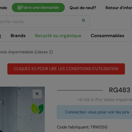
Faire une demande
ande
Quoi de neuf?
Retour d'info
h
g
Brands
Recyclé ou organique
Consommables
este imperméable (classe 2)
CLIQUEZ ICI POUR LIRE LES CONDITIONS D'UTILISATION
RG483
Hi-Vis X-Pro Veste impermé
Connectez-vous pour voir les prix
Code fabriquant: TRW550