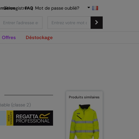
rmation
S'enregistrer
FAQ
|
Mot de passe oublié?
Offres
Déstockage
Produits similaires
able (classe 2)