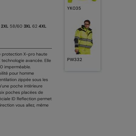
YK035
6
2XL
58/60
3XL
62
4XL
e protection X-pro haute
PW332
et technologie avancée. Elle
000 imperméable.
ibilité pour homme
tilation zippée sous les
u’une poche intérieure
 six poches placées de
éciale ID Reflection permet
irection vous allez, même