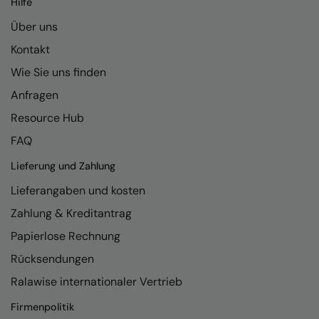
Hilfe
Kariban
Über uns
Kariban Proact
Kontakt
KiMood
Wie Sie uns finden
Kodak
Anfragen
Kustom Kit
Resource Hub
Larkwood
FAQ
Maddins
Lieferung und Zahlung
Lieferangaben und kosten
Madeira
Zahlung & Kreditantrag
MagiCut
Papierlose Rechnung
Marketing Hub
Rücksendungen
Mumbles
Ralawise internationaler Vertrieb
New Morning Studios
Firmenpolitik