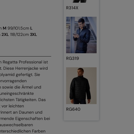
R314X
m
M
99/101.5cm
L
m
2XL
118/122cm
3XL
RG319
n Regatta Professional ist
t. Diese Herrenjacke wird
lyamid gefertigt. Sie
ervorragenden
m sowie die Ärmel und
 uneingeschränkte
ichsten Tätigkeiten. Das
vor leichten
RG640
erinnert an Daunen und
ärmende Eigenschaften bei
t auswechselbaren
nterschiedlichen Farben