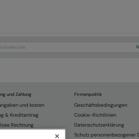
arch
ung und Zahlung
Firmenpolitik
rangaben und kosten
Geschäftsbedingungen
ng & Kreditantrag
Cookie-Richtlinien
rlose Rechnung
Datenschutzerklärung
endungen
Schutz personenbezogener 