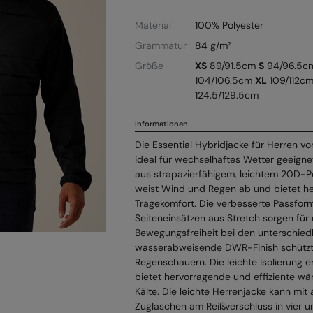
Material
100% Polyester
Grammatur
84 g/m²
Größe
XS
89/91.5cm
S
94/96.5c
104/106.5cm
XL
109/112c
124.5/129.5cm
Informationen
Die Essential Hybridjacke für Herren vo
ideal für wechselhaftes Wetter geeigne
aus strapazierfähigem, leichtem 20D-Po
weist Wind und Regen ab und bietet h
Tragekomfort. Die verbesserte Passfor
Seiteneinsätzen aus Stretch sorgen für
Bewegungsfreiheit bei den unterschiedl
wasserabweisende DWR-Finish schützt 
Regenschauern. Die leichte Isolierung 
bietet hervorragende und effiziente w
Kälte. Die leichte Herrenjacke kann mi
Zuglaschen am Reißverschluss in vier u