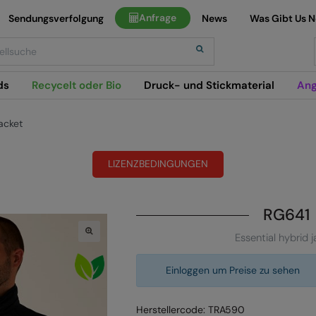
Anfrage
Sendungsverfolgung
News
Was Gibt Us 
h
ds
Recycelt oder Bio
Druck- und Stickmaterial
Ang
jacket
LIZENZBEDINGUNGEN
RG641
Essential hybrid j
Einloggen um Preise zu sehen
Herstellercode: TRA590