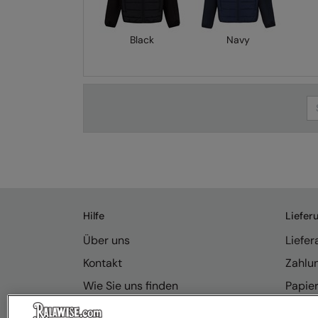
Black
Navy
Se
Hilfe
Liefer
Über uns
Liefe
Kontakt
Zahlu
Wie Sie uns finden
Papie
Anfragen
Rücks