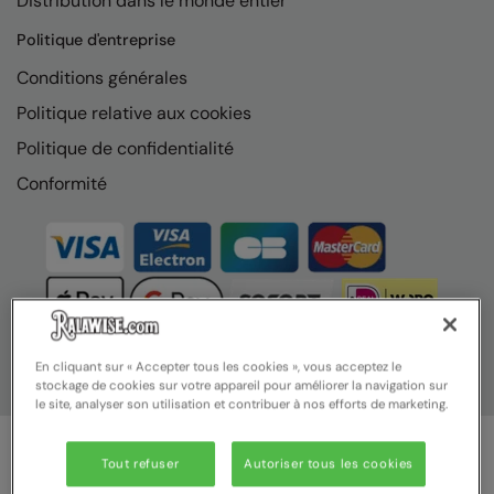
Distribution dans le monde entier
Nike
Politique d'entreprise
Nimbus
Conditions générales
Nutshell
Politique relative aux cookies
OGIO
Politique de confidentialité
Onna By Premier
Conformité
Portman & Pooch
Portwest
Premier
Pro RTX
En cliquant sur « Accepter tous les cookies », vous acceptez le
stockage de cookies sur votre appareil pour améliorer la navigation sur
Pro RTX High Visibility
le site, analyser son utilisation et contribuer à nos efforts de marketing.
Quadra
Tout refuser
Autoriser tous les cookies
RalaBundle
© Ralawise 2025 | Ralawise Limited, Registered in England &