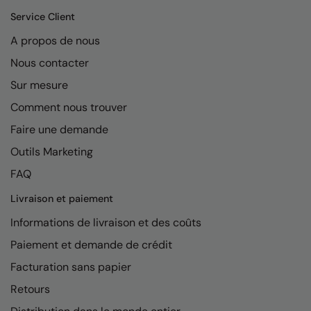
Kariban
Service Client
Kariban Proact
A propos de nous
KiMood
Nous contacter
Kodak
Sur mesure
Comment nous trouver
Kustom Kit
Faire une demande
Larkwood
Outils Marketing
Maddins
FAQ
Madeira
Livraison et paiement
MagiCut
Informations de livraison et des coûts
Marketing Hub
Paiement et demande de crédit
Facturation sans papier
Mumbles
Retours
New Morning Studios