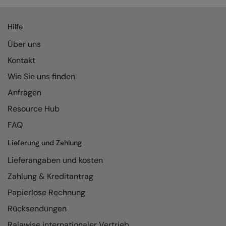
Kariban
Kariban Proact
Hilfe
KiMood
Über uns
Kontakt
Kodak
Wie Sie uns finden
Kustom Kit
Anfragen
Larkwood
Resource Hub
Maddins
FAQ
Madeira
Lieferung und Zahlung
MagiCut
Lieferangaben und kosten
Marketing Hub
Zahlung & Kreditantrag
Papierlose Rechnung
Mumbles
Rücksendungen
New Morning Studios
Ralawise internationaler Vertrieb