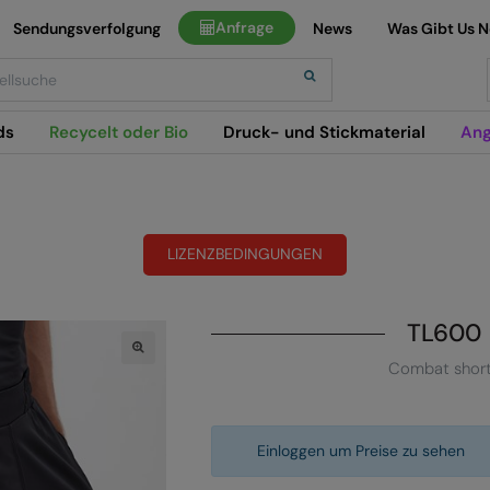
Anfrage
Sendungsverfolgung
News
Was Gibt Us 
h
ds
Recycelt oder Bio
Druck- und Stickmaterial
Ang
LIZENZBEDINGUNGEN
TL600
Combat shor
Einloggen um Preise zu sehen