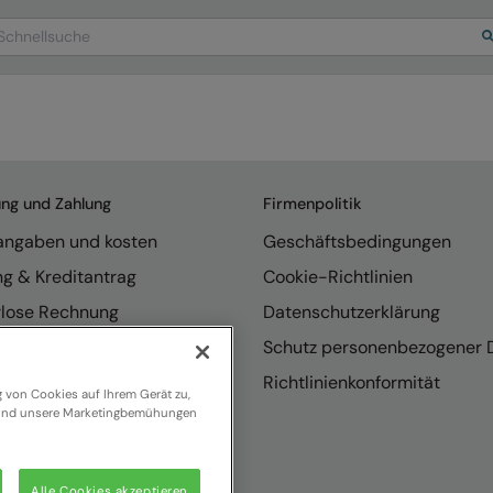
arch
ung und Zahlung
Firmenpolitik
rangaben und kosten
Geschäftsbedingungen
ng & Kreditantrag
Cookie-Richtlinien
rlose Rechnung
Datenschutzerklärung
endungen
Schutz personenbezogener 
se internationaler Vertrieb
Richtlinienkonformität
g von Cookies auf Ihrem Gerät zu,
n und unsere Marketingbemühungen
Alle Cookies akzeptieren