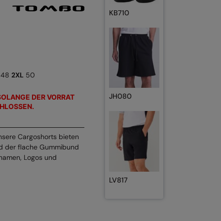
KB710
48
2XL
50
JH080
SOLANGE DER VORRAT
HLOSSEN.
nsere Cargoshorts bieten
Und der flache Gummibund
ennamen, Logos und
LV817