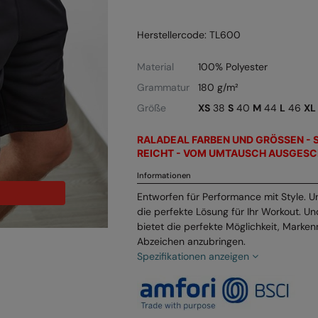
Herstellercode: TL600
Material
100% Polyester
Grammatur
180 g/m²
Größe
XS
38
S
40
M
44
L
46
XL
RALADEAL FARBEN UND GRÖSSEN - 
REICHT - VOM UMTAUSCH AUSGESC
Informationen
Entworfen für Performance mit Style. U
die perfekte Lösung für Ihr Workout. 
bietet die perfekte Möglichkeit, Mark
Abzeichen anzubringen.
Spezifikationen anzeigen