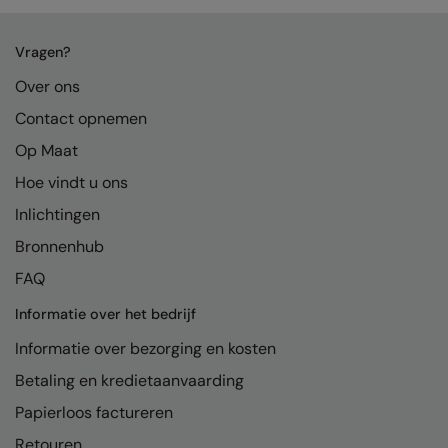
Kariban
Kariban Proact
Vragen?
KiMood
Over ons
Contact opnemen
Kodak
Op Maat
Kustom Kit
Hoe vindt u ons
Larkwood
Inlichtingen
Maddins
Bronnenhub
Madeira
FAQ
MagiCut
Informatie over het bedrijf
Marketing Hub
Informatie over bezorging en kosten
Betaling en kredietaanvaarding
Mumbles
Papierloos factureren
New Morning Studios
Retouren