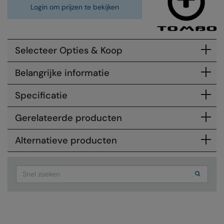
Login om prijzen te bekijken
Colortone
Premier
Comfort Colors
Quadra
Selecteer Opties & Koop
Craghoppers Expert
Ralaflex
Belangrijke informatie
Everyday Essentials
Russell Athletic®
Finden & Hales
SF
Specificatie
Flexfit by Yupoong
Tombo
Gerelateerde producten
Front Row
TriDri
Alternatieve producten
Fruit of the Loom
Westford Mill
Gildan
Search
Henbury
Home & Living