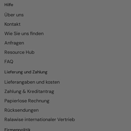
Kariban
Hilfe
Kariban Proact
Über uns
KiMood
Kontakt
Wie Sie uns finden
Kodak
Anfragen
Kustom Kit
Resource Hub
Larkwood
FAQ
Maddins
Lieferung und Zahlung
Madeira
Lieferangaben und kosten
MagiCut
Zahlung & Kreditantrag
Papierlose Rechnung
Marketing Hub
Rücksendungen
Mumbles
Ralawise internationaler Vertrieb
New Morning Studios
Firmenpolitik