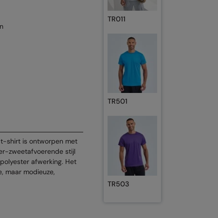
TR011
n
TR501
e t-shirt is ontworpen met
er-zweetafvoerende stijl
olyester afwerking. Het
ke, maar modieuze,
TR503