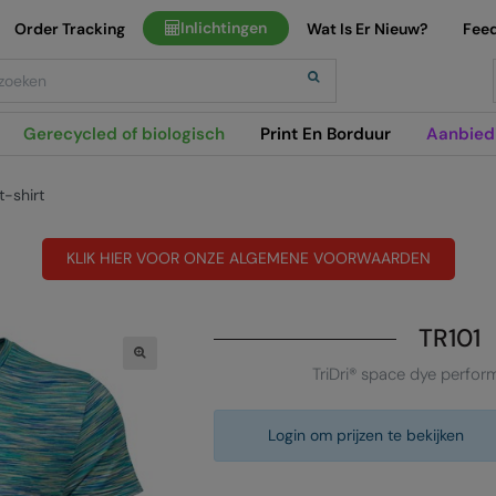
Inlichtingen
Order Tracking
Wat Is Er Nieuw?
Fee
h
Gerecycled of biologisch
Print En Borduur
Aanbied
t-shirt
KLIK HIER VOOR ONZE ALGEMENE VOORWAARDEN
TR101
TriDri® space dye perfor
Login om prijzen te bekijken