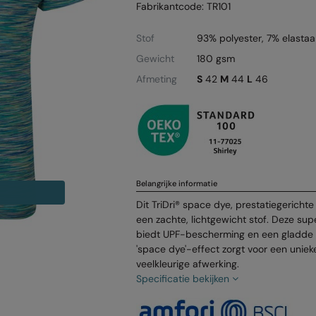
Fabrikantcode: TR101
Stof
93% polyester, 7% elastaa
Gewicht
180 gsm
Afmeting
S
42
M
44
L
46
Belangrijke informatie
Dit TriDri® space dye, prestatiegericht
een zachte, lichtgewicht stof. Deze sup
biedt UPF-bescherming en een gladde p
'space dye'-effect zorgt voor een unie
veelkleurige afwerking.
Specificatie bekijken