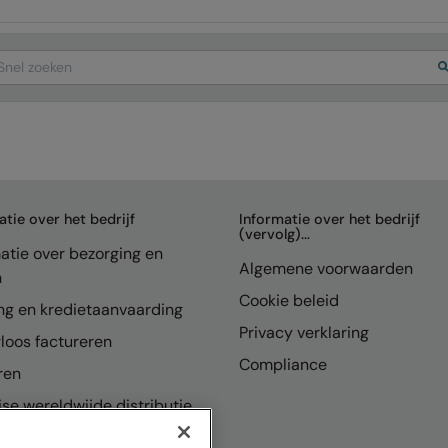
arch
atie over het bedrijf
Informatie over het bedrijf
(vervolg)...
atie over bezorging en
Algemene voorwaarden
n
Cookie beleid
ng en kredietaanvaarding
Privacy verklaring
loos factureren
Compliance
ren
se wereldwijde distributie