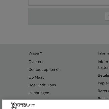
Se
Vragen?
Inform
Over ons
Inform
koste
Contact opnemen
Betali
Op Maat
Papier
Hoe vindt u ons
Retou
Inlichtingen
Ralawi
Bronnenhub
FAQ