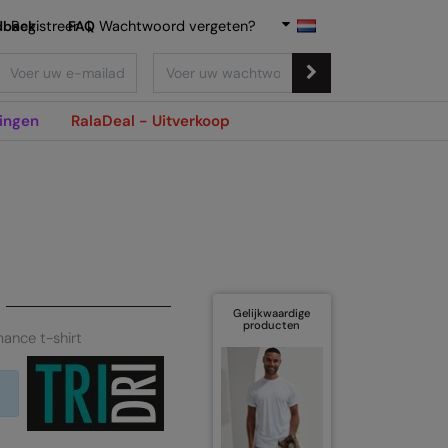
dback
Registreer
FAQ
|
Wachtwoord vergeten?
ingen
RalaDeal - Uitverkoop
Gelijkwaardige
producten
mance t-shirt