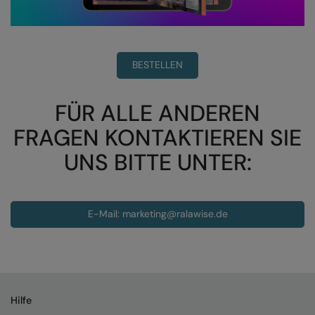
Nike
Nimbus
Nutshell
BESTELLEN
OGIO
FÜR ALLE ANDEREN
Onna By Premier
FRAGEN KONTAKTIEREN SIE
Portman & Pooch
UNS BITTE UNTER:
Portwest
Premier
E-Mail: marketing@ralawise.de
Pro RTX
Pro RTX High Visibility
Quadra
Hilfe
RalaBundle