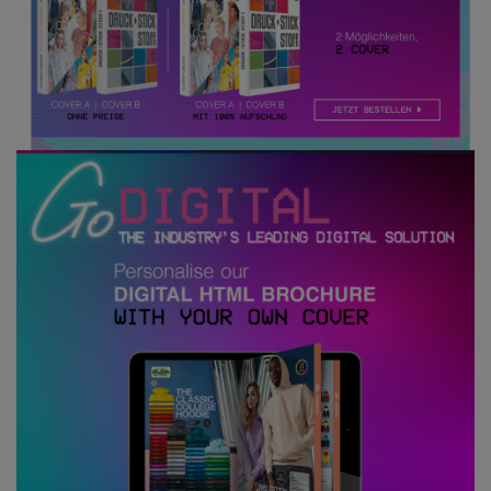
Kariban
Kariban Proact
KiMood
Kodak
Kustom Kit
Larkwood
Maddins
Madeira
MagiCut
Marketing Hub
Mumbles
New Morning Studios