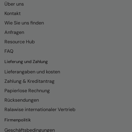
Über uns
RalaDeal - Outlet
Kontakt
RalaFlex
Wie Sie uns finden
Regatta High Visibility
Anfragen
Regatta Honestly Made
Resource Hub
FAQ
Regatta Junior
Lieferung und Zahlung
Regatta Professional
Lieferangaben und kosten
Regatta Safety Footwear
Zahlung & Kreditantrag
Resolute Ink
Papierlose Rechnung
Result
Rücksendungen
Result Core
Ralawise internationaler Vertrieb
Result Recycled
Firmenpolitik
Result Headwear
Geschäftsbedingungen