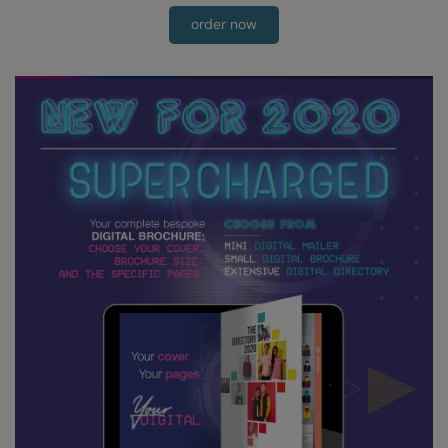
Kariban
order now
Kariban Proact
KiMood
Kodak
Kustom Kit
Larkwood
Maddins
Madeira
MagiCut
Marketing Hub
Mumbles
New Morning Studios