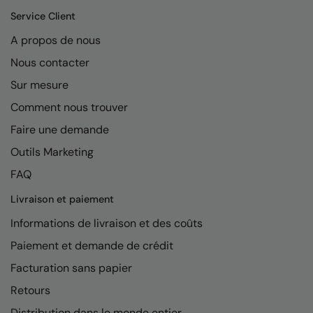
RalaDeal - Outlet
Service Client
A propos de nous
RalaFlex
Nous contacter
Regatta High Visibility
Sur mesure
Regatta Honestly Made
Comment nous trouver
Regatta Junior
Faire une demande
Regatta Professional
Outils Marketing
FAQ
Regatta Safety Footwear
Livraison et paiement
Resolute Ink
Informations de livraison et des coûts
Result
Paiement et demande de crédit
Result Core
Facturation sans papier
Result Recycled
Retours
Result Headwear
Distribution dans le monde entier