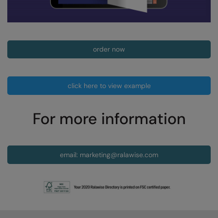
Nike
Nimbus
Nutshell
order now
OGIO
Onna By Premier
click here to view example
Portman & Pooch
For more information
Portwest
Premier
Pro RTX
email: marketing@ralawise.com
Pro RTX High Visibility
Quadra
RalaBundle