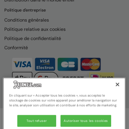
Result Safeguard
Politique d'entreprise
Result Winter Essentials
Conditions générales
Politique relative aux cookies
Result Urban Outdoor
Politique de confidentialité
Result Work-Guard
Conformité
Rhino
Ribbon
Russell Athletic
Russell Athletic Collection
Scruffs
En cliquant sur « Accepter tous les cookies », vous acceptez le
stockage de cookies sur votre appareil pour améliorer la navigation sur
le site, analyser son utilisation et contribuer à nos efforts de marketing.
SF Clothing
Spiro
Tout refuser
Autoriser tous les cookies
© Ralawise 2025 | Ralawise Limited, Registered in England &
Spiro Recycled