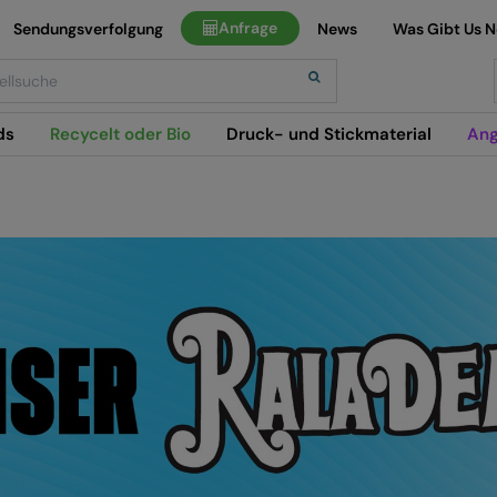
Anfrage
Sendungsverfolgung
News
Was Gibt Us 
h
ds
Recycelt oder Bio
Druck- und Stickmaterial
Ang