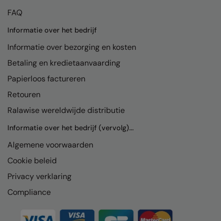
FAQ
Colortone
Premier
Informatie over het bedrijf
Comfort Colors
Quadra
Informatie over bezorging en kosten
Craghoppers Expert
Ralaflex
Betaling en kredietaanvaarding
Everyday Essentials
Russell Athletic®
Papierloos factureren
Finden & Hales
SF
Retouren
Ralawise wereldwijde distributie
Flexfit by Yupoong
Tombo
Informatie over het bedrijf (vervolg)...
Front Row
TriDri
Algemene voorwaarden
Fruit of the Loom
Westford Mill
Cookie beleid
Gildan
Privacy verklaring
Henbury
Compliance
Home & Living