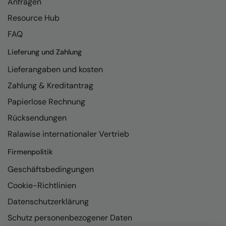
Anfragen
Finden & Hales
Onna By Premier
Resource Hub
FAQ
Flexfit by Yupoong
Premier
Lieferung und Zahlung
Front Row
Quadra
Lieferangaben und kosten
Fruit of the Loom
Ralaflex
Zahlung & Kreditantrag
Gildan
Russell Collection
Papierlose Rechnung
Henbury
Russell
Rücksendungen
Kariban
SF
Ralawise internationaler Vertrieb
Kariban Proact
Tombo
Firmenpolitik
Geschäftsbedingungen
KiMood
TriDri
Cookie-Richtlinien
Kustom Kit
Westford Mill
Datenschutzerklärung
Larkwood
Schutz personenbezogener Daten