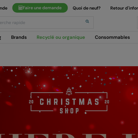
Faire une demande
ande
Quoi de neuf?
Retour d'info
h
g
Brands
Recyclé ou organique
Consommables