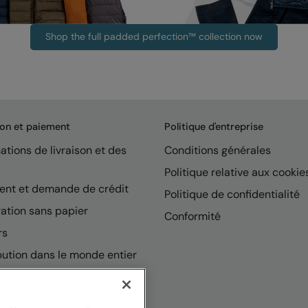
Shop the full padded perfection™ collection now
son et paiement
Politique d'entreprise
ations de livraison et des
Conditions générales
Politique relative aux cookie
ent et demande de crédit
Politique de confidentialité
ation sans papier
Conformité
rs
bution dans le monde entier