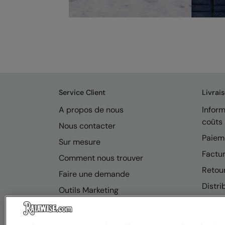
Service Client
Livrai
A propos de nous
Inform
coûts
Nous contacter
Paiem
Sur mesure
Factur
Comment nous trouver
Retou
Faire une demande
Distri
Outils Marketing
FAQ