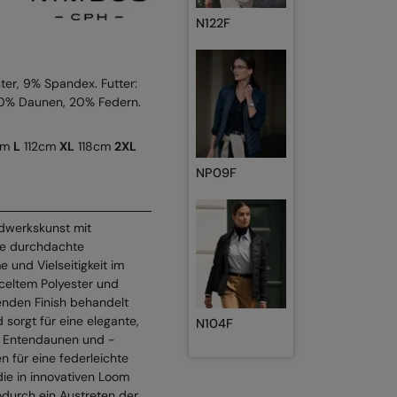
N122F
ter, 9% Spandex. Futter:
 80% Daunen, 20% Federn.
cm
L
112cm
XL
118cm
2XL
NP09F
ndwerkskunst mit
eine durchdachte
 und Vielseitigkeit im
yceltem Polyester und
enden Finish behandelt
 sorgt für eine elegante,
N104F
en Entendaunen und -
n für eine federleichte
 die in innovativen Loom
durch ein Austreten der