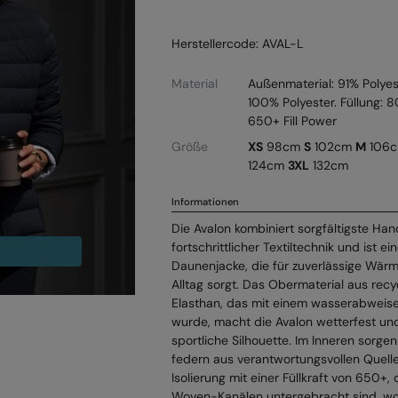
Herstellercode: AVAL-L
Material
Außenmaterial: 91% Polyes
100% Polyester. Füllung:
650+ Fill Power
Größe
XS
98cm
S
102cm
M
106
124cm
3XL
132cm
Informationen
Die Avalon kombiniert sorgfältigste Ha
fortschrittlicher Textiltechnik und ist 
Daunenjacke, die für zuverlässige Wärme
Alltag sorgt. Das Obermaterial aus rec
Elasthan, das mit einem wasserabweis
wurde, macht die Avalon wetterfest und
sportliche Silhouette. Im Inneren sorg
federn aus verantwortungsvollen Quelle
Isolierung mit einer Füllkraft von 650+,
Woven-Kanälen untergebracht sind, wo