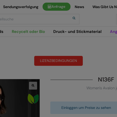
Anfrage
Sendungsverfolgung
News
Was Gibt Us 
h
ds
Recycelt oder Bio
Druck- und Stickmaterial
Ang
LIZENZBEDINGUNGEN
N136F
Women's Avalon j
Einloggen um Preise zu sehen