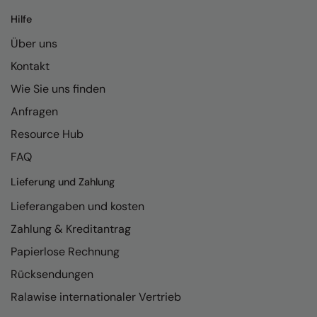
Kariban
Hilfe
Kariban Proact
Über uns
KiMood
Kontakt
Kodak
Wie Sie uns finden
Kustom Kit
Anfragen
Resource Hub
Larkwood
FAQ
Maddins
Lieferung und Zahlung
Madeira
Lieferangaben und kosten
MagiCut
Zahlung & Kreditantrag
Marketing Hub
Papierlose Rechnung
Mumbles
Rücksendungen
Ralawise internationaler Vertrieb
New Morning Studios