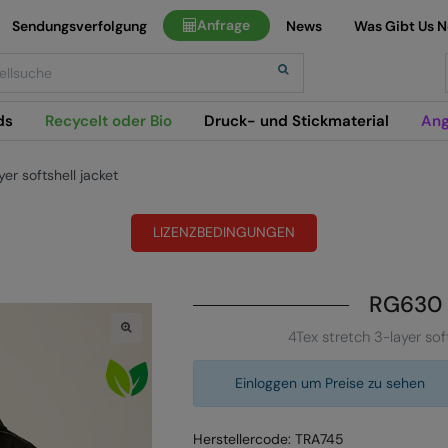
Anfrage
Sendungsverfolgung
News
Was Gibt Us 
h
ds
Recycelt oder Bio
Druck- und Stickmaterial
Ang
er softshell jacket
LIZENZBEDINGUNGEN
RG630
4Tex stretch 3-layer soft
Einloggen um Preise zu sehen
Herstellercode: TRA745