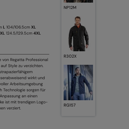
NP12M
cm
L
104/106.5cm
XL
3XL
124.5/129.5cm
4XL
R302X
e von Regatta Professional
auf Style zu verzichten.
 strapazierfähigem
asserabweisend wirkt und
svoller Arbeitsumgebung
h Technologie sorgen für
 Anpassung an einen
ke ist mit trendigen Logo-
RG157
en verziert.