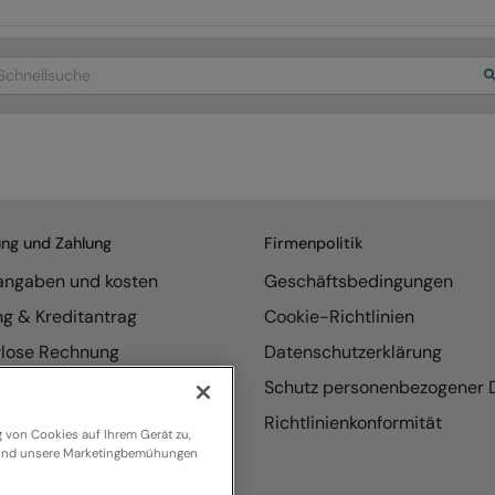
arch
ung und Zahlung
Firmenpolitik
rangaben und kosten
Geschäftsbedingungen
ng & Kreditantrag
Cookie-Richtlinien
rlose Rechnung
Datenschutzerklärung
endungen
Schutz personenbezogener 
se internationaler Vertrieb
Richtlinienkonformität
g von Cookies auf Ihrem Gerät zu,
n und unsere Marketingbemühungen