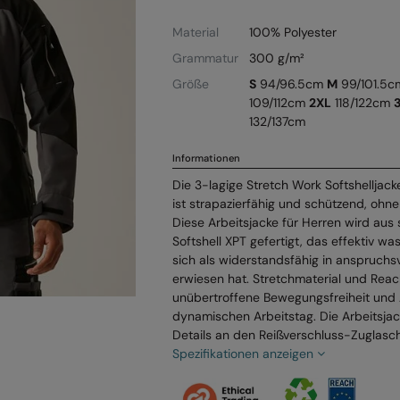
Material
100% Polyester
Grammatur
300 g/m²
Größe
S
94/96.5cm
M
99/101.5
109/112cm
2XL
118/122cm
132/137cm
Informationen
Die 3-lagige Stretch Work Softshelljack
ist strapazierfähig und schützend, ohne 
Diese Arbeitsjacke für Herren wird aus
Softshell XPT gefertigt, das effektiv w
sich als widerstandsfähig in anspruch
erwiesen hat. Stretchmaterial und Reac
unübertroffene Bewegungsfreiheit und
dynamischen Arbeitstag. Die Arbeitsjac
Details an den Reißverschluss-Zuglasch
Spezifikationen anzeigen