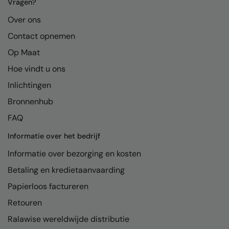
Kariban
Vragen?
Over ons
Kariban Proact
Contact opnemen
KiMood
Op Maat
Kodak
Hoe vindt u ons
Kustom Kit
Inlichtingen
Larkwood
Bronnenhub
FAQ
Maddins
Informatie over het bedrijf
Madeira
Informatie over bezorging en kosten
MagiCut
Betaling en kredietaanvaarding
Marketing Hub
Papierloos factureren
Mumbles
Retouren
New Morning Studios
Ralawise wereldwijde distributie