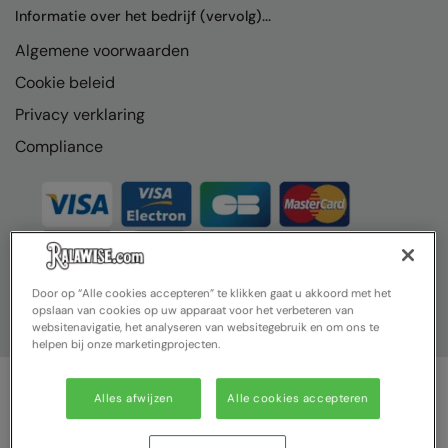
Nike
Informatie over het bedrijf (vervolg)...
Algemene voorwaarden
Nimbus
Cookie beleid
Nutshell
Privacy verklaring
OGIO
Compliance
Onna By Premier
Portman & Pooch
Portwest
Premier
Door op “Alle cookies accepteren” te klikken gaat u akkoord met het
opslaan van cookies op uw apparaat voor het verbeteren van
Pro RTX
websitenavigatie, het analyseren van websitegebruik en om ons te
helpen bij onze marketingprojecten.
Pro RTX High Visibility
Quadra
Alles afwijzen
Alle cookies accepteren
© Ralawise 2025| Ralawise Limited, Registered in England &
RalaBundle
Wales, Reg Number 1362849 Registered Office: Unit 112, Tenth