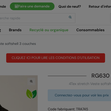
Faire une demande
ande
Quoi de neuf?
Retour d'info
h
g
Brands
Recyclé ou organique
Consommables
ste softshell 3 couches
CLIQUEZ ICI POUR LIRE LES CONDITIONS D'UTILISATION
RG630
4Tex stretch Veste softsh
Connectez-vous pour voir les prix
Code fabriquant: TRA745