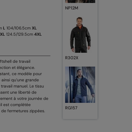
NP12M
cm
L
104/106.5cm
XL
3XL
124.5/129.5cm
4XL
R302X
tshell de travail
ection et élégance.
istant, ce modèle pour
 ainsi qu’une grande
ravail manuel. Le tissu
ssent une liberté de
lement à votre journée de
il est complétée
RG157
es de fermetures zippées.