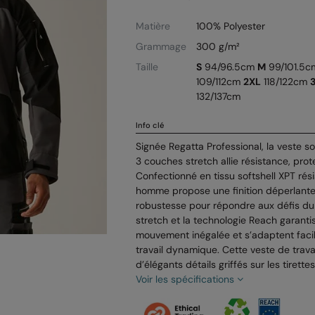
Matière
100% Polyester
Grammage
300 g/m²
Taille
S
94/96.5cm
M
99/101.5
109/112cm
2XL
118/122cm
132/137cm
Info clé
Signée Regatta Professional, la veste sof
3 couches stretch allie résistance, prot
Confectionné en tissu softshell XPT rés
homme propose une finition déperlante
robustesse pour répondre aux défis du t
stretch et la technologie Reach garanti
mouvement inégalée et s’adaptent faci
travail dynamique. Cette veste de trava
d’élégants détails griffés sur les tirett
Voir les spécifications