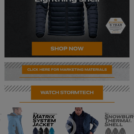
Under Armour Golf
Westford Mill
Wombat
Xpres
Yoko