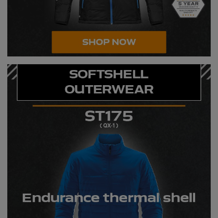
Result Safeguard
Result Winter Essentials
Result Urban Outdoor
Result Work-Guard
Rhino
Ribbon
Russell Athletic
Russell Athletic Collection
Scruffs
SF Clothing
Spiro
Spiro Recycled