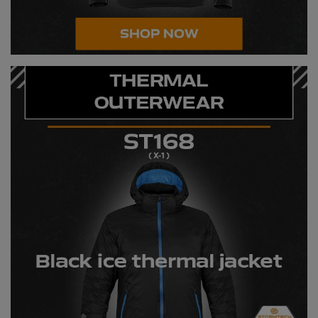
RalaDeal - Outlet
RalaFlex
Regatta High Visibility
Regatta Honestly Made
Regatta Junior
Regatta Professional
Regatta Safety Footwear
Resolute Ink
Result
Result Core
Result Recycled
Result Headwear