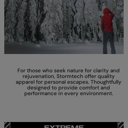
AWDis Just Polo's
Beechfield
Resolute Ink
AWDis So Denim
Build Your Brand
The Magic Touch
AWDis Just T's
Craghoppers
Transfers
B&C Collection
Flexfit By Yupoong
Xpres
BabyBugz
Front Row
BagBase
Henbury
For those who seek nature for clarity and
Beechfield
Home & Living
rejuvenation, Stormtech offer quality
apparel for personal escapes. Thoughtfully
Bella+Canvas
Kariban
designed to provide comfort and
performance in every environment.
Build Your Brand
KiMood
Build Your Brand Basic
Larkwood
Build Your Brandit
Nike
Callaway
Nimbus