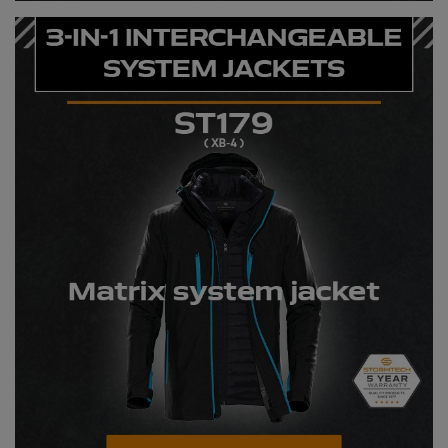
Kariban
Kariban Proact
KiMood
Kodak
Kustom Kit
Larkwood
Maddins
Madeira
MagiCut
Marketing Hub
Mumbles
New Morning Studios