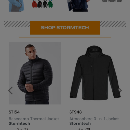
ST179
ST167
 jacket
Matrix system jacket
Snowburst the
ST154
ST948
Basecamp Thermal Jacket
Atmosphere 3-In-1 Jacket
Stormtech
Stormtech
S - 2XL
S - 2XL