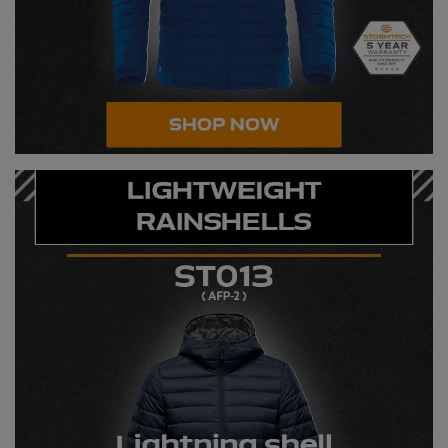
Splashmacs
Stanley / Stella
Stanley Workwear
Stormtech
The Christmas Shop
Tee Jays
TheMagicTouch
Tombo
Towel City
TriDri®
Under Armour