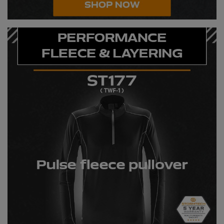
Nike
Nimbus
Nutshell
OGIO
Onna By Premier
Portman & Pooch
Portwest
Premier
Pro RTX
Pro RTX High Visibility
Quadra
RalaBundle