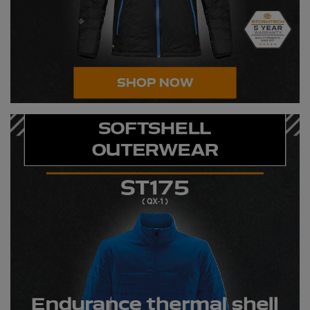
Result Safeguard
Result Winter Essentials
Result Urban Outdoor
Result Work-Guard
Rhino
Ribbon
Russell Athletic
Russell Athletic Collection
Scruffs
SF Clothing
Spiro
Spiro Recycled