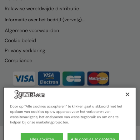
Ralawise wereldwijde distributie
Informatie over het bedrijf (vervolg)...
Algemene voorwaarden
Cookie beleid
Privacy verklaring
Compliance
Door op “Alle cookies accepteren” te klikken gaat u akkoord met het
opslaan van cookies op uw apparaat voor het verbeteren van
websitenavigatie, het analyseren van websitegebruik en om ons te
helpen bij onze marketingprojecten.
Alles afwijzen
Alle cookies accepteren