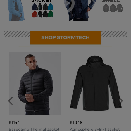
ST179
ST167
 jacket
Matrix system jacket
Snowburst the
ST154
ST948
Basecamp Thermal Jacket
Atmosphere 3-In-1 Jacket