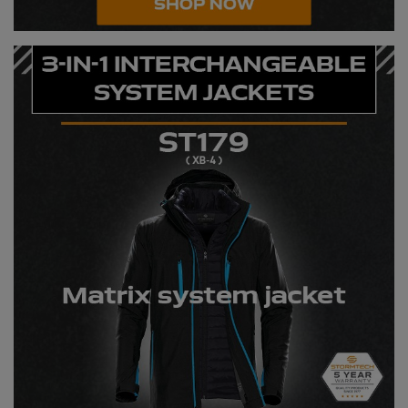
Kariban
Kariban Proact
KiMood
Kodak
Kustom Kit
Larkwood
Maddins
Madeira
MagiCut
Marketing Hub
Mumbles
New Morning Studios