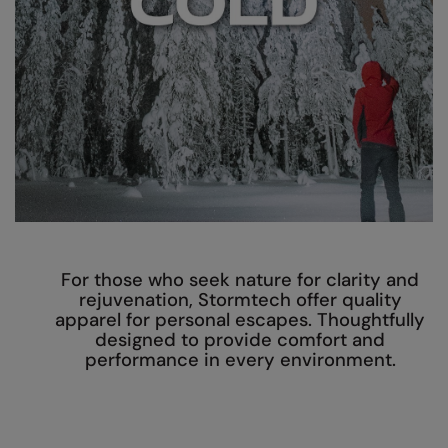
AWDis Just Polo's
Beechfield
Resolute Ink
AWDis So Denim
Build Your Brand
The Magic Touch
AWDis Just T's
Craghoppers
Transfers
B&C Collection
Flexfit By Yupoong
Xpres
BabyBugz
Front Row
BagBase
Henbury
Beechfield
Home & Living
For those who seek nature for clarity and
Bella+Canvas
Kariban
rejuvenation, Stormtech offer quality
apparel for personal escapes. Thoughtfully
Build Your Brand
KIMOOD
designed to provide comfort and
performance in every environment.
Build Your Brand Basic
Larkwood
Build Your Brandit
Nike
Callaway
Onna by Premier