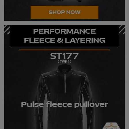
Nike
Nimbus
Nutshell
OGIO
Onna By Premier
Portman & Pooch
Portwest
Premier
Pro RTX
Pro RTX High Visibility
Quadra
RalaBundle