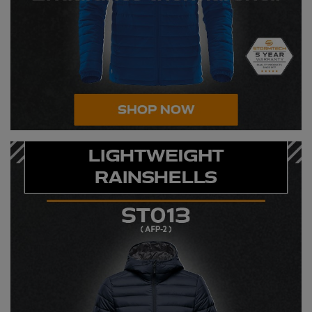
Splashmacs
Stanley / Stella
Stanley Workwear
Stormtech
The Christmas Shop
Tee Jays
TheMagicTouch
Tombo
Towel City
TriDri®
Under Armour