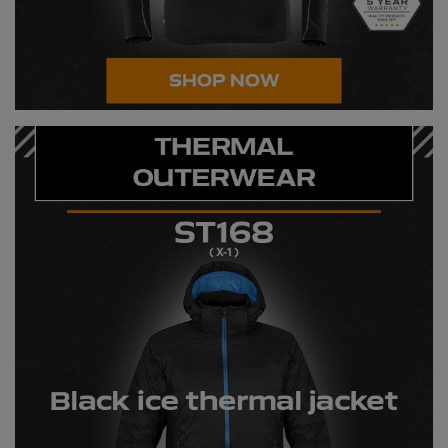
RalaDeal - Outlet
RalaFlex
Regatta High Visibility
Regatta Honestly Made
Regatta Junior
Regatta Professional
Regatta Safety Footwear
Resolute Ink
Result
Result Core
Result Recycled
Result Headwear