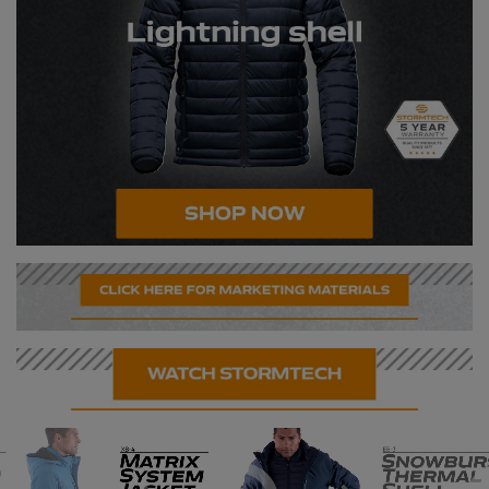
Under Armour Golf
Westford Mill
Wombat
Xpres
Yoko