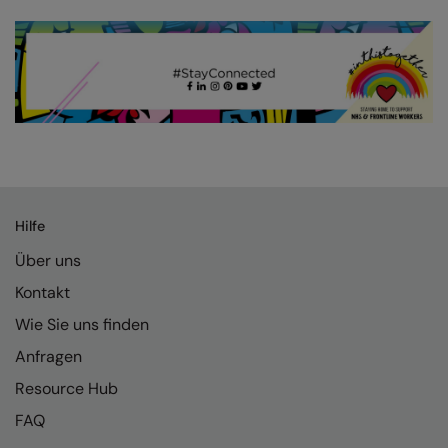
Nike
Nimbus
Nutshell
OGIO
Onna By Premier
Portman & Pooch
Hilfe
Portwest
Über uns
Premier
Kontakt
Pro RTX
Wie Sie uns finden
Pro RTX High Visibility
Anfragen
Resource Hub
Quadra
FAQ
RalaBundle