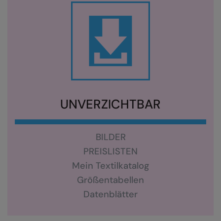
Kariban
Kariban Proact
KiMood
Kodak
Kustom Kit
Larkwood
UNVERZICHTBAR
Maddins
Madeira
BILDER
PREISLISTEN
MagiCut
Mein Textilkatalog
Marketing Hub
Größentabellen
Mumbles
Datenblätter
New Morning Studios