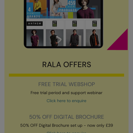
AWDis Just Polo's
Beechfield
Resolute Ink
AWDis So Denim
Build Your Brand
The Magic Touch
AWDis Just T's
Craghoppers
Transfers
B&C Collection
Flexfit By Yupoong
Xpres
BabyBugz
Front Row
RALA OFFERS
BagBase
Henbury
Beechfield
Home & Living
FREE TRIAL WEBSHOP
Bella+Canvas
Kariban
Free trial period and support webinar
Build Your Brand
KIMOOD
Click here to enquire
Build Your Brand Basic
Larkwood
50% OFF DIGITAL BROCHURE
Build Your Brandit
Nike
50% OFF Digital Brochure set up - now only £39
Callaway
Onna by Premier