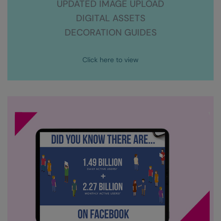
Kariban
UPDATED IMAGE UPLOAD
DIGITAL ASSETS
Kariban Proact
DECORATION GUIDES
KiMood
Kodak
Click here to view
Kustom Kit
Larkwood
Maddins
Madeira
MagiCut
Marketing Hub
Mumbles
New Morning Studios