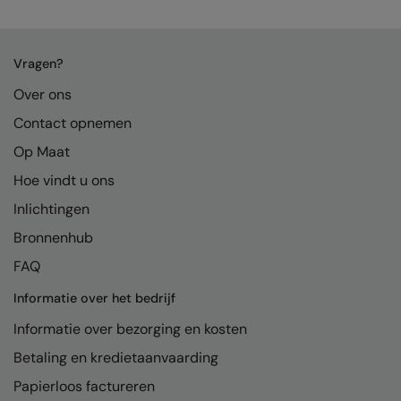
RalaDeal - Outlet
RalaFlex
Vragen?
Regatta High Visibility
Over ons
Regatta Honestly Made
Contact opnemen
Op Maat
Regatta Junior
Hoe vindt u ons
Regatta Professional
Inlichtingen
Regatta Safety Footwear
Bronnenhub
Resolute Ink
FAQ
Result
Informatie over het bedrijf
Result Core
Informatie over bezorging en kosten
Betaling en kredietaanvaarding
Result Recycled
Papierloos factureren
Result Headwear