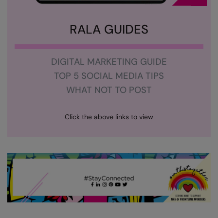
Nike
Nimbus
RALA GUIDES
Nutshell
DIGITAL MARKETING GUIDE
OGIO
TOP 5 SOCIAL MEDIA TIPS
Onna By Premier
WHAT NOT TO POST
Portman & Pooch
Portwest
Click the above links to view
Premier
Pro RTX
Pro RTX High Visibility
Quadra
RalaBundle