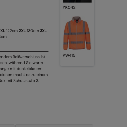
YK042
m
XL
122cm
2XL
130cm
3XL
6cm
PW415
endem Reißverschluss ist
ssen, während Sie warm
range mit dunkelblauem
ereichen macht es zu einem
ck mit Schutzstufe 3.