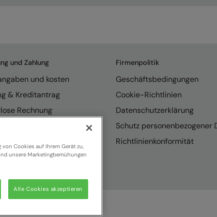
ung und Zahlung
Firmenpolitik
rangaben und kosten
Geschäftsbedingungen
ng & Kreditantrag
Cookie-Richtlinien
rlose Rechnung
Datenschutzerklärung
endungen
Schutz personenbezogener 
se internationaler Vertrieb
Richtlinienkonformität
g von Cookies auf Ihrem Gerät zu,
n und unsere Marketingbemühungen
Alle Cookies akzeptieren