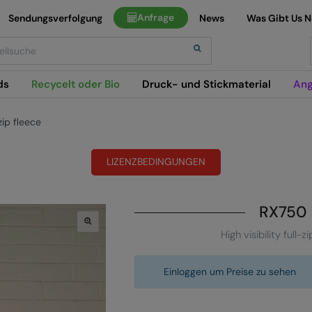
Anfrage
Sendungsverfolgung
News
Was Gibt Us 
h
ds
Recycelt oder Bio
Druck- und Stickmaterial
Ang
-zip fleece
LIZENZBEDINGUNGEN
RX750
High visibility full-z
Einloggen um Preise zu sehen