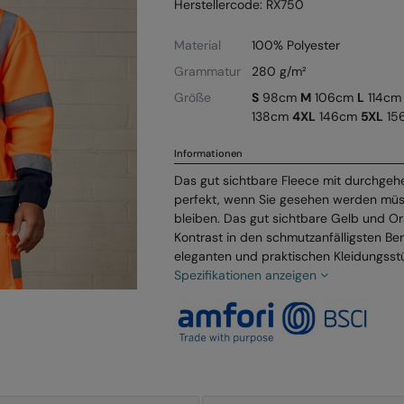
Herstellercode: RX750
Material
100% Polyester
Grammatur
280 g/m²
Größe
S
98cm
M
106cm
L
114c
138cm
4XL
146cm
5XL
15
Informationen
Das gut sichtbare Fleece mit durchgeh
perfekt, wenn Sie gesehen werden mü
bleiben. Das gut sichtbare Gelb und O
Kontrast in den schmutzanfälligsten B
eleganten und praktischen Kleidungsstü
Spezifikationen anzeigen