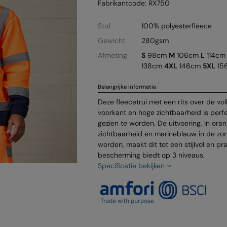
Fabrikantcode: RX750
Stof
100% polyesterfleece
Gewicht
280gsm
Afmeting
S
98cm
M
106cm
L
114c
138cm
4XL
146cm
5XL
15
Belangrijke informatie
Deze fleecetrui met een rits over de vo
voorkant en hoge zichtbaarheid is perf
gezien te worden. De uitvoering, in ora
zichtbaarheid en marineblauw in de zone
worden, maakt dit tot een stijlvol en pr
bescherming biedt op 3 niveaus.
Specificatie bekijken