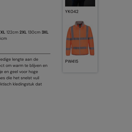
YK042
m
XL
122cm
2XL
130cm
3XL
6cm
lledige lengte aan de
PW415
ect om warm te blijven en
nje en geel voor hoge
s die het snelst vuil
aktisch kledingstuk dat