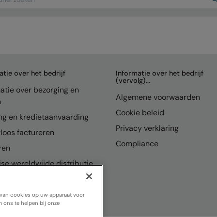
atie over het bedrijf
Informatie over het bedrijf
(vervolg)...
atie over bezorging en
Algemene voorwaarden
n
Cookie beleid
ng en kredietaanvaarding
Privacy verklaring
loos factureren
Compliance
ren
se wereldwijde distributie
n van cookies op uw apparaat voor
 ons te helpen bij onze