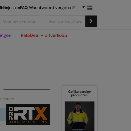
dback
Registreer
FAQ
|
Wachtwoord vergeten?
ingen
RalaDeal - Uitverkoop
Gelijkwaardige
producten
ip fleece