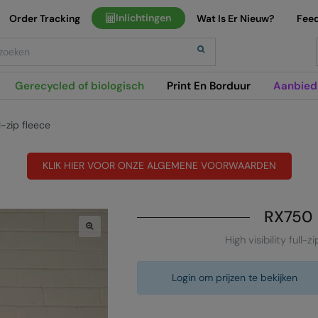
Inlichtingen
Order Tracking
Wat Is Er Nieuw?
Fee
h
Gerecycled of biologisch
Print En Borduur
Aanbied
ll-zip fleece
KLIK HIER VOOR ONZE ALGEMENE VOORWAARDEN
RX750
High visibility full-z
Login om prijzen te bekijken