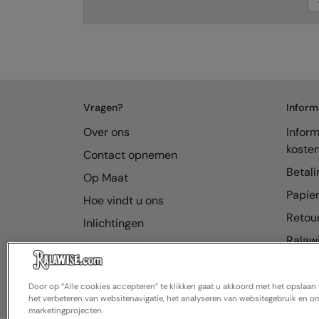
Vragen?
Inform
Over ons
Inform
koste
Contact opnemen
Betali
Op Maat
Papier
Hoe vindt u ons
Retou
Inlichtingen
Ralawi
Bronnenhub
FAQ
Door op “Alle cookies accepteren” te klikken gaat u akkoord met het opslaa
het verbeteren van websitenavigatie, het analyseren van websitegebruik en om
marketingprojecten.