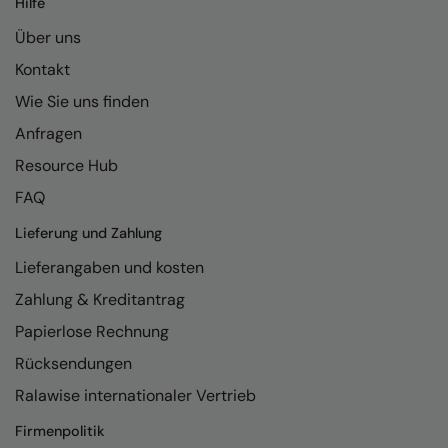
Hilfe
Kariban
Über uns
Kariban Proact
Kontakt
KiMood
Wie Sie uns finden
Kodak
Anfragen
Kustom Kit
Resource Hub
Larkwood
FAQ
Maddins
Lieferung und Zahlung
Lieferangaben und kosten
Madeira
Zahlung & Kreditantrag
MagiCut
Papierlose Rechnung
Marketing Hub
Rücksendungen
Mumbles
Ralawise internationaler Vertrieb
New Morning Studios
Firmenpolitik