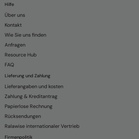
Kariban
Hilfe
Kariban Proact
Über uns
Kontakt
KiMood
Wie Sie uns finden
Kodak
Anfragen
Kustom Kit
Resource Hub
Larkwood
FAQ
Maddins
Lieferung und Zahlung
Madeira
Lieferangaben und kosten
MagiCut
Zahlung & Kreditantrag
Papierlose Rechnung
Marketing Hub
Rücksendungen
Mumbles
Ralawise internationaler Vertrieb
New Morning Studios
Firmenpolitik