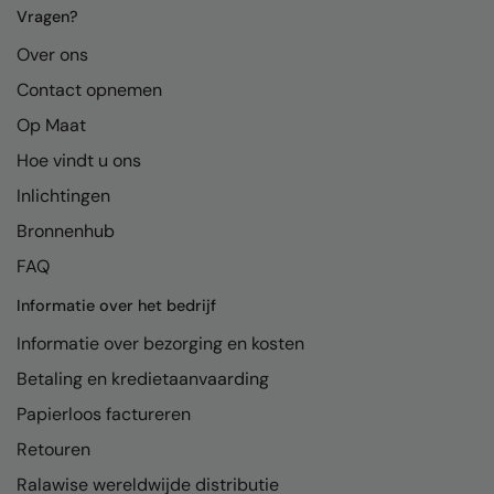
Kariban
Vragen?
Kariban Proact
Over ons
Contact opnemen
KiMood
Op Maat
Kodak
Hoe vindt u ons
Kustom Kit
Inlichtingen
Larkwood
Bronnenhub
Maddins
FAQ
Madeira
Informatie over het bedrijf
MagiCut
Informatie over bezorging en kosten
Betaling en kredietaanvaarding
Marketing Hub
Papierloos factureren
Mumbles
Retouren
New Morning Studios
Ralawise wereldwijde distributie