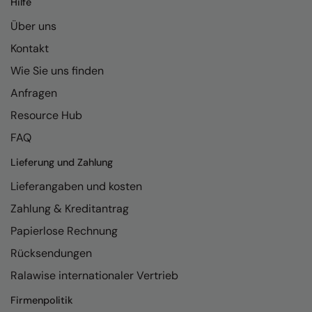
Hilfe
Kariban
Über uns
Kariban Proact
Kontakt
KiMood
Wie Sie uns finden
Kodak
Anfragen
Kustom Kit
Resource Hub
Larkwood
FAQ
Maddins
Lieferung und Zahlung
Lieferangaben und kosten
Madeira
Zahlung & Kreditantrag
MagiCut
Papierlose Rechnung
Marketing Hub
Rücksendungen
Mumbles
Ralawise internationaler Vertrieb
New Morning Studios
Firmenpolitik