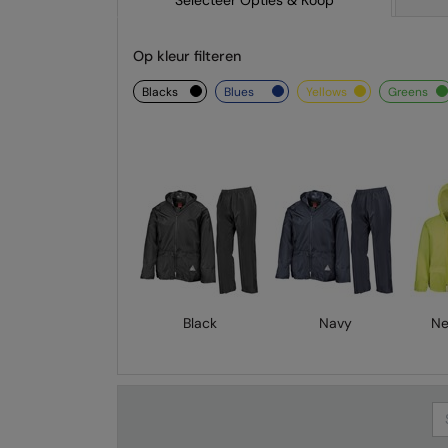
Selecteer Opties & Koop
Op kleur filteren
blacks
blues
yellows
greens
Black
Navy
Ne
Se