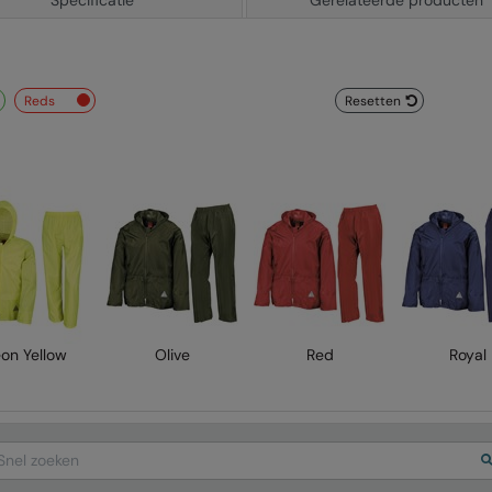
Specificatie
Gerelateerde producten
reds
Resetten
on Yellow
Olive
Red
Royal
arch