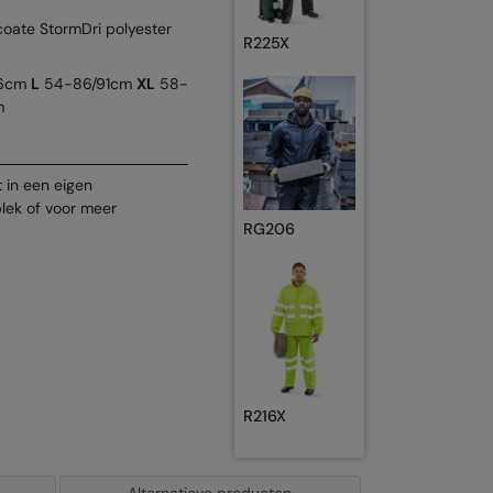
oate StormDri polyester
R225X
86cm
L
54-86/91cm
XL
58-
m
 in een eigen
plek of voor meer
RG206
R216X