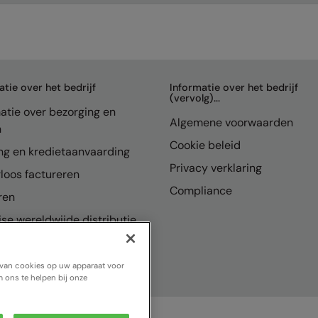
atie over het bedrijf
Informatie over het bedrijf
(vervolg)...
atie over bezorging en
Algemene voorwaarden
n
Cookie beleid
ng en kredietaanvaarding
Privacy verklaring
loos factureren
Compliance
ren
se wereldwijde distributie
n van cookies op uw apparaat voor
 ons te helpen bij onze