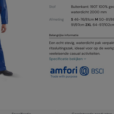
Stof
Buitenkant: 190T 100% gec
waterdicht 2000 mm
Afmeting
S
46-76/81cm
M
50-81/
91/97cm
2XL
64-97/102c
Belangrijke informatie
Een echt stevig, waterdicht pak verpakt
ritssluitingszak, ideaal voor op de werk
veeleisende casual activiteiten.
Specificatie bekijken