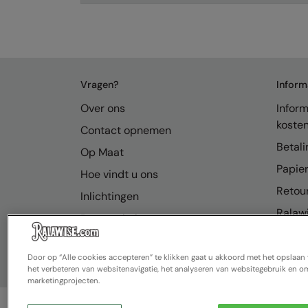
Vragen?
Inform
Over ons
Inform
koste
Contact opnemen
Betali
Op Maat
Papier
Hoe vindt u ons
Retou
Inlichtingen
Ralawi
Bronnenhub
FAQ
Door op “Alle cookies accepteren” te klikken gaat u akkoord met het opslaa
het verbeteren van websitenavigatie, het analyseren van websitegebruik en om
marketingprojecten.