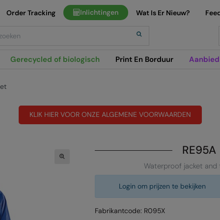
Inlichtingen
Order Tracking
Wat Is Er Nieuw?
Fee
h
Gerecycled of biologisch
Print En Borduur
Aanbied
et
KLIK HIER VOOR ONZE ALGEMENE VOORWAARDEN
RE95A
Waterproof jacket and 
Login om prijzen te bekijken
Fabrikantcode: R095X