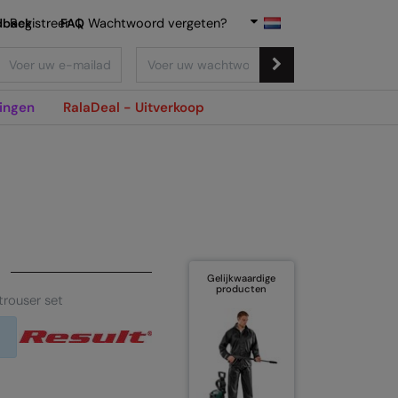
dback
Registreer
FAQ
|
Wachtwoord vergeten?
ingen
RalaDeal - Uitverkoop
Gelijkwaardige
producten
trouser set